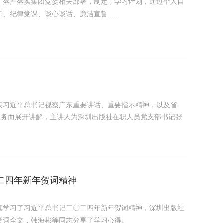
，落严落实集团党委相关部署，制定了学习计划，通过个人自
律党课、谈心谈话、廉洁宣誓......
落实习近平总书记视察广东重要讲话、重要指示精神，以及省
重点任务而展开讲解，主讲人为深圳出版社在职人员党支部书记张
二四年新年贺词精神
认真学习了习近平总书记二〇二四年新年贺词精神，深圳出版社
贺词全文，韩海彬等同志分享了学习心得。