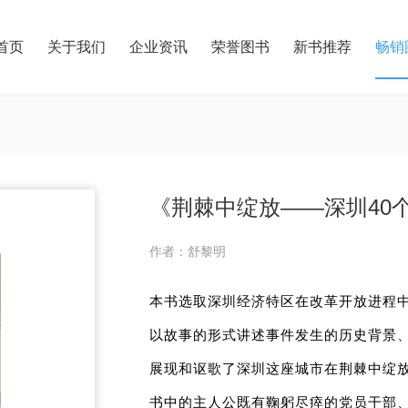
首页
关于我们
企业资讯
荣誉图书
新书推荐
畅销
《荆棘中绽放——深圳40
作者：舒黎明
本书选取深圳经济特区在改革开放进程
以故事的形式讲述事件发生的历史背景
展现和讴歌了深圳这座城市在荆棘中绽
书中的主人公既有鞠躬尽瘁的党员干部