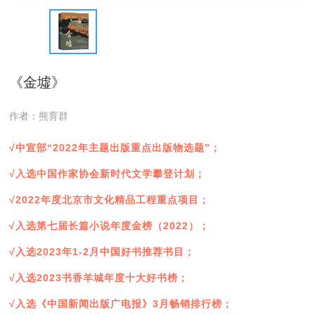
《金墟》
作者：熊育群
√中宣部“
2022
年主题出版重点出版物选题”；
√入选中国作家协会新时代文学攀登计划；
√
2022
年度北京市文化精品工程重点项目；
√入选第七届长篇小说年度金榜（
2022
）；
√入选
2023
年
1-2
月中国好书推荐书目；
√入选
2023
书香羊城年度十大好书榜；
√入选《中国新闻出版广电报》
3
月畅销排行榜；